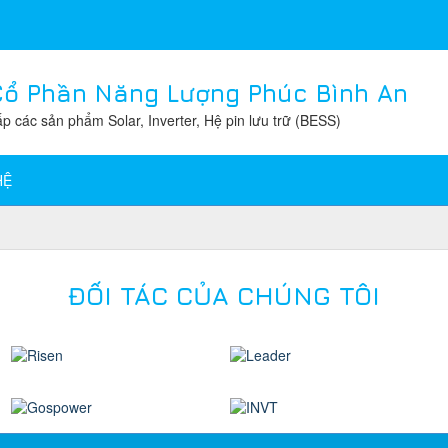
Cổ Phần Năng Lượng Phúc Bình An
p các sản phẩm Solar, Inverter, Hệ pin lưu trữ (BESS)
HỆ
ĐỐI TÁC CỦA CHÚNG TÔI