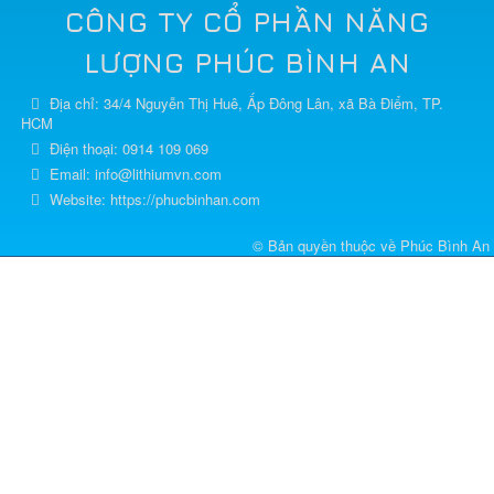
CÔNG TY CỔ PHẦN NĂNG
LƯỢNG PHÚC BÌNH AN
Địa chỉ:
34/4 Nguyễn Thị Huê, Ấp Đông Lân, xã Bà Điểm, TP.
HCM
Điện thoại:
0914 109 069
Email:
info@lithiumvn.com
Website:
https://phucbinhan.com
© Bản quyền thuộc về
Phúc Bình An