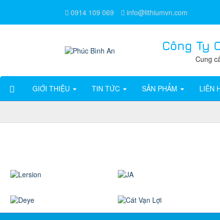
0914 109 069
info@lithiumvn.com
Công Ty 
Cung cấ
GIỚI THIỆU
TIN TỨC
SẢN PHẨM
LIÊN 