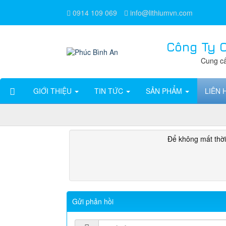
0914 109 069
info@lithiumvn.com
Công Ty 
Cung cấ
GIỚI THIỆU
TIN TỨC
SẢN PHẨM
LIÊN 
Để không mất thời 
Gửi phản hồi