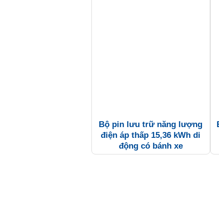
Bộ pin lưu trữ năng lượng
điện áp thấp 15,36 kWh di
động có bánh xe
Các dòng sản phẩm chính: Risen, Lersion
Tấm pin Solar