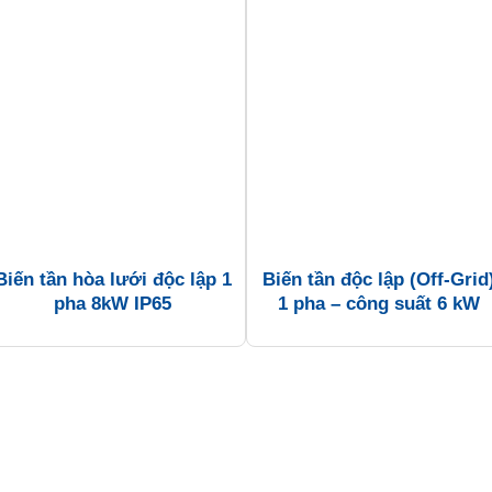
Biến tần hòa lưới độc lập 1
Biến tần độc lập (Off-Grid
pha 8kW IP65
1 pha – công suất 6 kW
Các loại biến tần:
Biến tần (Inverter)