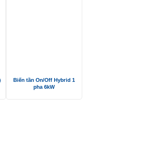
)
Biến tần On/Off Hybrid 1
pha 6kW
Các sản phẩm:
Hệ lưu trữ điện (BESS)