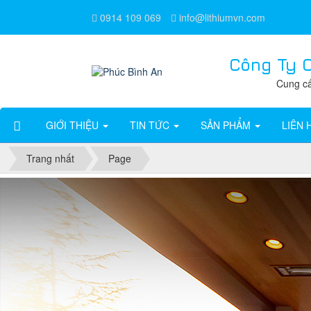
0914 109 069
info@lithiumvn.com
Công Ty 
Cung cấ
GIỚI THIỆU
TIN TỨC
SẢN PHẨM
LIÊN 
Trang nhất
Page